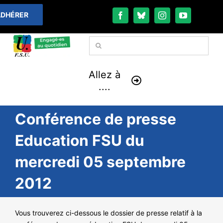
Passer
DHÉRER
au
contenu
Rechercher:
Allez à
....
Conférence de presse
À LA UNE
Education FSU du
THÉMATIQUES
mercredi 05 septembre
LA VIE FÉDÉRALE
2012
COMMUNIQUÉS
Vous trouverez ci-dessous le dossier de presse relatif à la