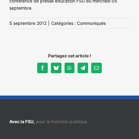
conférence de presse éducation FSU du mercredi 05
NOS ACTIONS
septembre.
5 septembre 2012
|
Catégories :
Communiqués
Partagez cet article !
Facebook
Bluesky
WhatsApp
Telegram
Email
Avec la FSU,
pour la Fonction publique