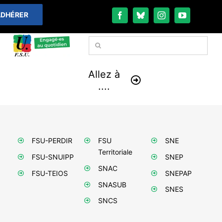
Passer
DHÉRER
au
contenu
Rechercher:
Allez à
....
À LA UNE
FSU-PERDIR
FSU
SNE
THÉMATIQUES
Territoriale
FSU-SNUIPP
SNEP
SNAC
LA VIE FÉDÉRALE
FSU-TEIOS
SNEPAP
SNASUB
SNES
COMMUNIQUÉS
SNCS