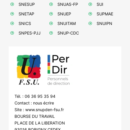
NOS ACTIONS
SNESUP
SNUAS-FP
SUI
SNETAP
SNUEP
SUPMAE
SNICS
SNUITAM
SNUIPN
SNPES-PJJ
SNUP-CDC
Tél. : 06 36 95 35 94
Contact :
nous écrire
Site :
www.snupden-fsu.fr
BOURSE DU TRAVAIL
PLACE DE LA LIBERATION
93016 BOBIGNY CEDEX