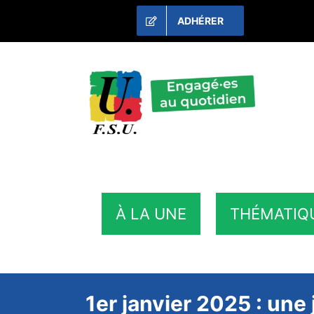
Passer
ADHÉRER
au
contenu
À LA UNE
THÉMATIQ
1er janvier 2025 : une