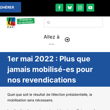
Passer
DHÉRER
au
contenu
Rechercher:
Allez à
....
1er mai 2022 : Plus que
À LA UNE
jamais mobilisé-es pour
THÉMATIQUES
nos revendications
LA VIE FÉDÉRALE
Quel que soit le résultat de l’élection présidentielle, la
COMMUNIQUÉS
mobilisation sera nécessaire.