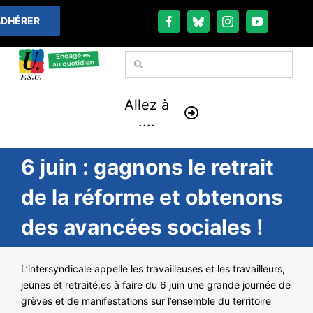
Passer
DHÉRER
au
contenu
Rechercher:
Allez à
....
6 juin : gagnons le retrait
À LA UNE
de la réforme et obtenons
THÉMATIQUES
des avancées sociales !
LA VIE FÉDÉRALE
L’intersyndicale appelle les travailleuses et les travailleurs,
COMMUNIQUÉS
jeunes et retraité.es à faire du 6 juin une grande journée de
grèves et de manifestations sur l’ensemble du territoire