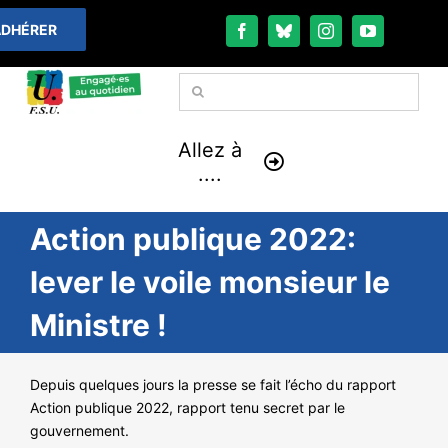
Passer
DHÉRER
au
contenu
Rechercher:
Allez à
....
Action publique 2022:
À LA UNE
lever le voile monsieur le
THÉMATIQUES
Ministre !
LA VIE FÉDÉRALE
Depuis quelques jours la presse se fait l’écho du rapport
COMMUNIQUÉS
Action publique 2022, rapport tenu secret par le
gouvernement.