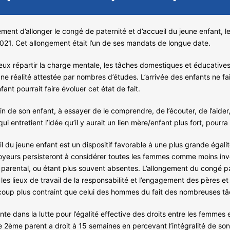
ent d’allonger le congé de paternité et d’accueil du jeune enfant, l
t 2021. Cet allongement était l’un de ses mandats de longue date.
eux répartir la charge mentale, les tâches domestiques et éducatives 
ne réalité attestée par nombres d’études. L’arrivée des enfants ne fai
ant pourrait faire évoluer cet état de fait.
 de son enfant, à essayer de le comprendre, de l’écouter, de l’aider, 
ui entretient l’idée qu’il y aurait un lien mère/enfant plus fort, pourra
il du jeune enfant est un dispositif favorable à une plus grande égali
ployeurs persisteront à considérer toutes les femmes comme moins in
parental, ou étant plus souvent absentes. L’allongement du congé pat
s lieux de travail de la responsabilité et l’engagement des pères et
p plus contraint que celui des hommes du fait des nombreuses tâche
e dans la lutte pour l’égalité effective des droits entre les femmes 
ème parent a droit à 15 semaines en percevant l’intégralité de son 