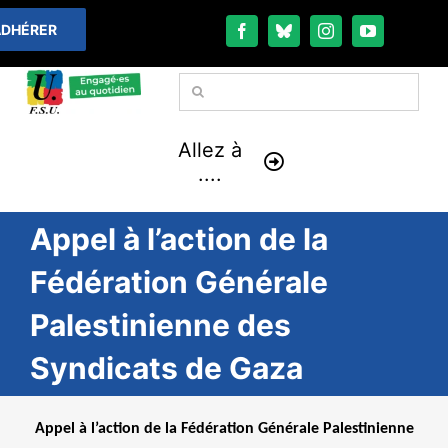
Passer
DHÉRER
au
contenu
Rechercher:
Allez à
....
Appel à l’action de la
À LA UNE
Fédération Générale
THÉMATIQUES
Palestinienne des
LA VIE FÉDÉRALE
Syndicats de Gaza
COMMUNIQUÉS
Appel à l’action de la Fédération Générale Palestinienne