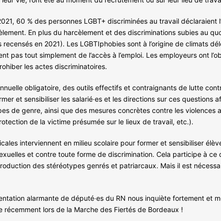
21, 60 % des personnes LGBT+ discriminées au travail déclaraient l’
cèlement. En plus du harcèlement et des discriminations subies au q
 recensés en 2021). Les LGBTIphobies sont à l’origine de climats dél
ent pas tout simplement de l’accès à l’emploi. Les employeurs ont l’ob
rohiber les actes discriminatoires.
nuelle obligatoire, des outils effectifs et contraignants de lutte cont
er et sensibiliser les salarié∙es et les directions sur ces questions afi
pes de genre, ainsi que des mesures concrètes contre les violences au
ection de la victime présumée sur le lieux de travail, etc.).
ales interviennent en milieu scolaire pour former et sensibiliser élève
exuelles et contre toute forme de discrimination. Cela participe à ce 
eproduction des stéréotypes genrés et patriarcaux. Mais il est nécess
mentation alarmante de député∙es du RN nous inquiète fortement et m
récemment lors de la Marche des Fiertés de Bordeaux !