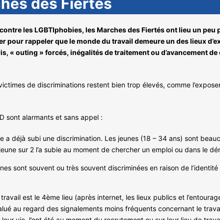
ches des Fiertés
 contre les LGBTIphobies, les Marches des Fiertés ont lieu un peu p
ciper pour rappeler que le monde du travail demeure un des lieux d
, « outing » forcés, inégalités de traitement ou d’avancement de c
victimes de discriminations restent bien trop élevés, comme l’expos
DD sont alarmants et sans appel :
e a déjà subi une discrimination. Les jeunes (18 – 34 ans) sont beauc
1 jeune sur 2 l’a subie au moment de chercher un emploi ou dans le dér
s sont souvent ou très souvent discriminées en raison de l’identité 
vail est le 4ème lieu (après internet, les lieux publics et l’entourag
ué au regard des signalements moins fréquents concernant le travail
eur vie, l’ont été au moment du recrutement ou sur leur lieu de travai