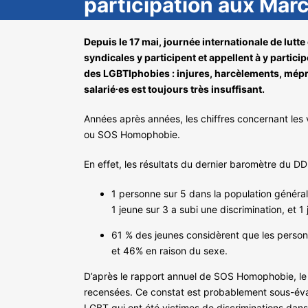
participation aux Mar
Depuis le 17 mai, journée internationale de lutte
syndicales y participent et appellent à y parti
des LGBTIphobies : injures, harcèlements, mépris
salarié∙es est toujours très insuffisant.
Années après années, les chiffres concernant les 
ou SOS Homophobie.
En effet, les résultats du dernier baromètre du D
1 personne sur 5 dans la population général
1 jeune sur 3 a subi une discrimination, et 
61 % des jeunes considèrent que les personne
et 46% en raison du sexe.
D’après le rapport annuel de SOS Homophobie, le tra
recensées. Ce constat est probablement sous-éval
LGBT qui ont été victimes de discriminations dans l