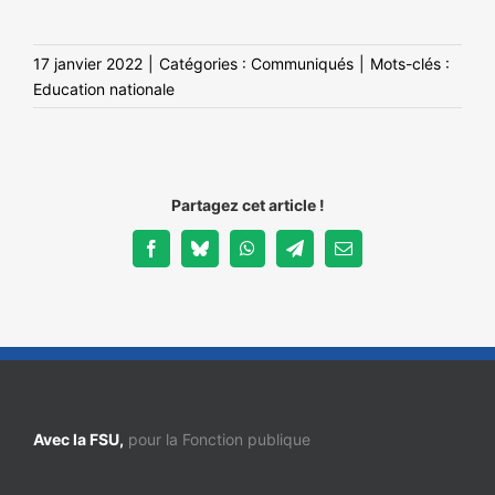
17 janvier 2022
|
Catégories :
Communiqués
|
Mots-clés :
Education nationale
Partagez cet article !
Facebook
Bluesky
WhatsApp
Telegram
Email
Avec la FSU,
pour la Fonction publique