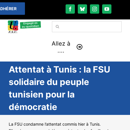
Passer
DHÉRER
au
contenu
Rechercher:
Allez à
....
Attentat à Tunis : la FSU
À LA UNE
solidaire du peuple
THÉMATIQUES
tunisien pour la
LA VIE FÉDÉRALE
démocratie
COMMUNIQUÉS
La FSU condamne l’attentat commis hier à Tunis.