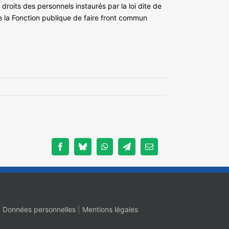
droits des personnels instaurés par la loi dite de
e la Fonction publique de faire front commun
Facebook
Bluesky
WhatsApp
Telegram
Email
|
Données personnelles
|
Mentions légales