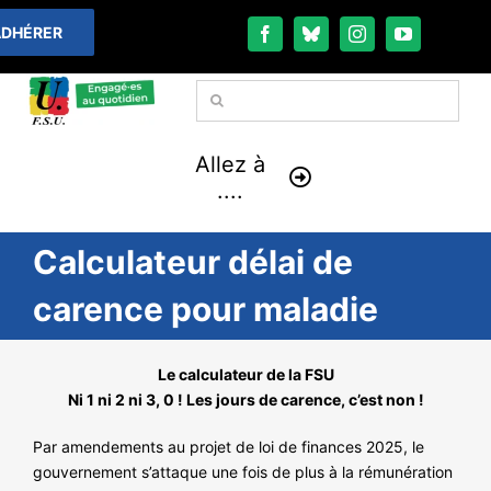
Passer
DHÉRER
au
contenu
Rechercher:
Allez à
....
Calculateur délai de
À LA UNE
carence pour maladie
THÉMATIQUES
LA VIE FÉDÉRALE
Le calculateur de la FSU
Ni 1 ni 2 ni 3, 0 ! Les jours de carence, c’est non !
COMMUNIQUÉS
Par amendements au projet de loi de finances 2025, le
gouvernement s’attaque une fois de plus à la rémunération