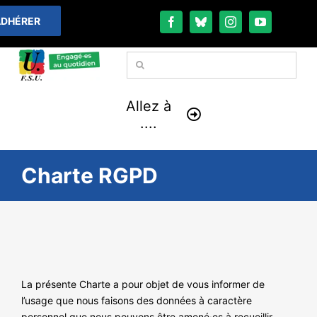
Passer
DHÉRER
au
contenu
Rechercher:
Allez à
....
À LA UNE
Charte RGPD
THÉMATIQUES
LA VIE FÉDÉRALE
COMMUNIQUÉS
La présente Charte a pour objet de vous informer de
l’usage que nous faisons des données à caractère
personnel que nous pouvons être amené·es à recueillir.