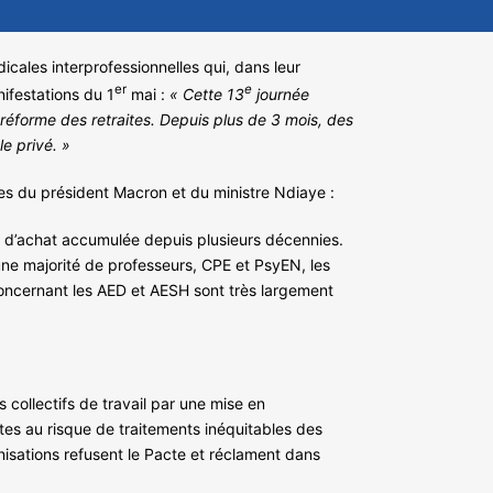
icales interprofessionnelles qui, dans leur
er
e
ifestations du 1
mai :
«
Cette 13
journée
e réforme des retraites. Depuis plus de 3 mois, des
e privé. »
es du président Macron et du ministre Ndiaye :
ir d’achat accumulée depuis plusieurs décennies.
une majorité de professeurs, CPE et PsyEN, les
concernant les AED et AESH sont très largement
collectifs de travail par une mise en
es au risque de traitements inéquitables des
anisations refusent le Pacte et réclament dans