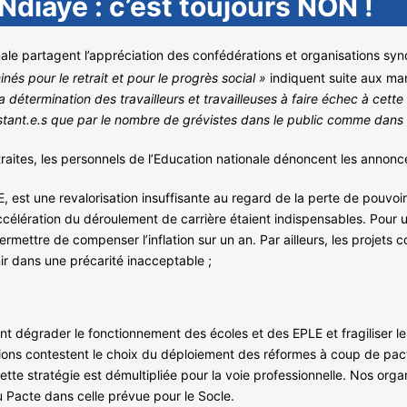
diaye : c’est toujours NON !
ale partagent l’appréciation des confédérations et organisations synd
és pour le retrait et pour le progrès social »
indiquent suite aux man
a détermination des travailleurs et travailleuses à faire échec à cett
tant.e.s que par le nombre de grévistes dans le public comme dans l
raites, les personnels de l’Education nationale dénoncent les annonc
 est une revalorisation insuffisante au regard de la perte de pouvo
célération du déroulement de carrière étaient indispensables. Pour 
ettre de compenser l’inflation sur un an. Par ailleurs, les projets 
nir dans une précarité inacceptable ;
 dégrader le fonctionnement des écoles et des EPLE et fragiliser les 
ons contestent le choix du déploiement des réformes à coup de pact
ette stratégie est démultipliée pour la voie professionnelle. Nos org
 Pacte dans celle prévue pour le Socle.