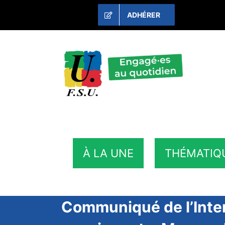
Passer
ADHÉRER
au
contenu
À LA UNE
THÉMATIQ
Communiqué de l’Inter