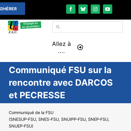
Passer
DHÉRER
au
contenu
Rechercher:
Allez à
....
Communiqué FSU sur la
À LA UNE
rencontre avec DARCOS
THÉMATIQUES
et PECRESSE
LA VIE FÉDÉRALE
Communiqué de la FSU
COMMUNIQUÉS
(SNESUP-FSU, SNES-FSU, SNUIPP-FSU, SNEP-FSU,
SNUEP-FSU)