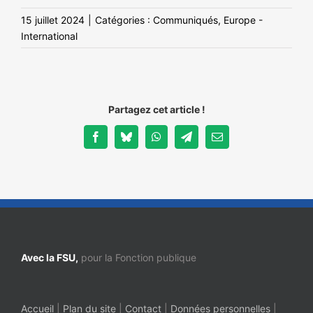
15 juillet 2024
|
Catégories :
Communiqués
,
Europe -
International
Partagez cet article !
Facebook
Bluesky
WhatsApp
Telegram
Email
Avec la FSU,
pour la Fonction publique
Accueil
|
Plan du site
|
Contact
|
Données personnelles
|