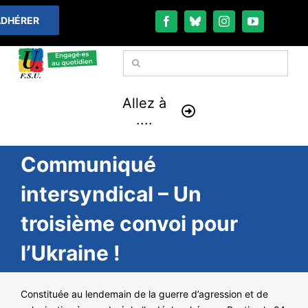
Passer
DHÉRER
au
contenu
Rechercher:
Allez à
....
Communiqué
À LA UNE
intersyndical – Un
THÉMATIQUES
troisième convoi pour
LA VIE FÉDÉRALE
l’Ukraine !
COMMUNIQUÉS
Constituée au lendemain de la guerre d’agression et de