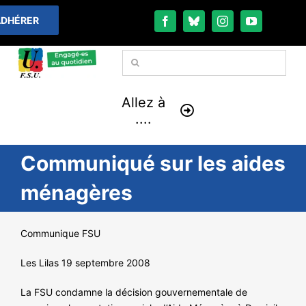
Passer
DHÉRER
au
contenu
Rechercher:
Allez à
....
Communiqué sur les aides
À LA UNE
ménagères
THÉMATIQUES
Communique FSU
LA VIE FÉDÉRALE
Les Lilas 19 septembre 2008
COMMUNIQUÉS
La FSU condamne la décision gouvernementale de