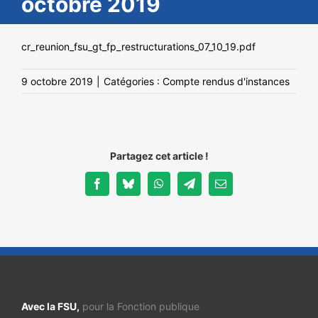
octobre 2019
NOS ACTIONS
cr_reunion_fsu_gt_fp_restructurations_07_10_19.pdf
9 octobre 2019
|
Catégories :
Compte rendus d'instances
Partagez cet article !
Facebook
Bluesky
WhatsApp
Telegram
Email
Avec la FSU,
pour la Fonction publique