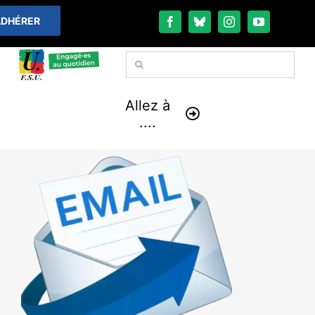
Passer
DHÉRER
au
contenu
Rechercher:
Allez à
....
À LA UNE
THÉMATIQUES
LA VIE FÉDÉRALE
COMMUNIQUÉS