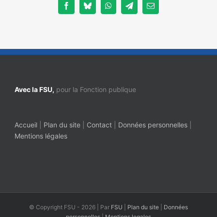
Facebook
Bluesky
WhatsApp
Telegram
Email
Avec la FSU,
pour la Fonction publique
Accueil
|
Plan du site
|
Contact
|
Données personnelles
|
Mentions légales
© Copyright FSU -
2026 | Par
FSU
|
Plan du site
|
Données
personnelles
|
Mentions legales