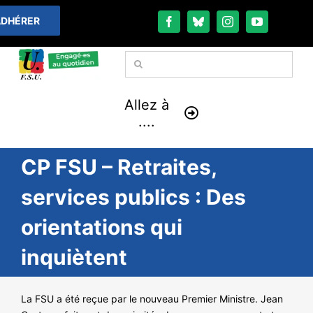
Passer
DHÉRER
au
contenu
Rechercher:
Allez à
....
CP FSU – Retraites,
À LA UNE
services publics : Des
THÉMATIQUES
orientations qui
LA VIE FÉDÉRALE
inquiètent
COMMUNIQUÉS
La FSU a été reçue par le nouveau Premier Ministre. Jean