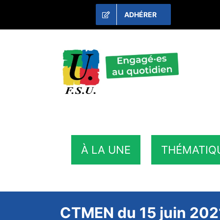
Passer
ADHÉRER
au
contenu
À LA UNE
THÉMATIQ
CTMEN du 15 juin 2021 