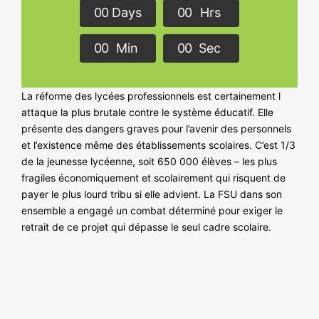
NOS ACTIONS
0
0
Days
0
0
Hrs
0
0
Min
0
0
Sec
La réforme des lycées professionnels est certainement l
attaque la plus brutale contre le système éducatif. Elle
présente des dangers graves pour l’avenir des personnels
et l’existence même des établissements scolaires. C’est 1/3
de la jeunesse lycéenne, soit 650 000 élèves – les plus
fragiles économiquement et scolairement qui risquent de
payer le plus lourd tribu si elle advient. La FSU dans son
ensemble a engagé un combat déterminé pour exiger le
retrait de ce projet qui dépasse le seul cadre scolaire.