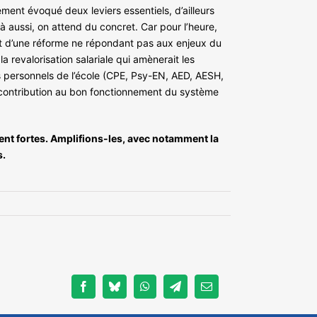
ement évoqué deux leviers essentiels, d’ailleurs
à aussi, on attend du concret. Car pour l’heure,
e et d’une réforme ne répondant pas aux enjeux du
a revalorisation salariale qui amènerait les
personnels de l’école (CPE, Psy-EN, AED, AESH,
r contribution au bon fonctionnement du système
tent fortes. Amplifions-les, avec notamment la
s.
Facebook
Bluesky
WhatsApp
Telegram
Email