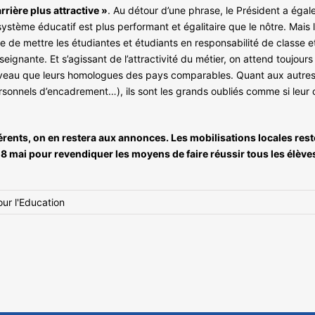
rière plus attractive »
. Au détour d’une phrase, le Président a égal
stème éducatif est plus performant et égalitaire que le nôtre. Mais l
 que de mettre les étudiantes et étudiants en responsabilité de class
ignante. Et s’agissant de l’attractivité du métier, on attend toujours l
veau que leurs homologues des pays comparables. Quant aux autres 
ersonnels d’encadrement…), ils sont les grands oubliés comme si leu
érents, on en restera aux annonces. Les mobilisations locales res
18 mai pour revendiquer les moyens de faire réussir tous les élève
ur l'Education