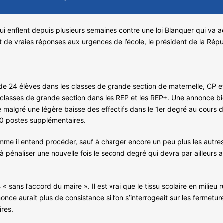
i enflent depuis plusieurs semaines contre une loi Blanquer qui va acc
e vraies réponses aux urgences de l’école, le président de la Répub
de 24 élèves dans les classes de grande section de maternelle, CP et
lasses de grande section dans les REP et les REP+. Une annonce bien
algré une légère baisse des effectifs dans le 1er degré au cours d
00 postes supplémentaires.
me il entend procéder, sauf à charger encore un peu plus les autres
pénaliser une nouvelle fois le second degré qui devra par ailleurs ac
s
« sans l’accord du maire ». Il est vrai que le tissu scolaire en milieu 
nce aurait plus de consistance si l’on s’interrogeait sur les fermetur
ires.