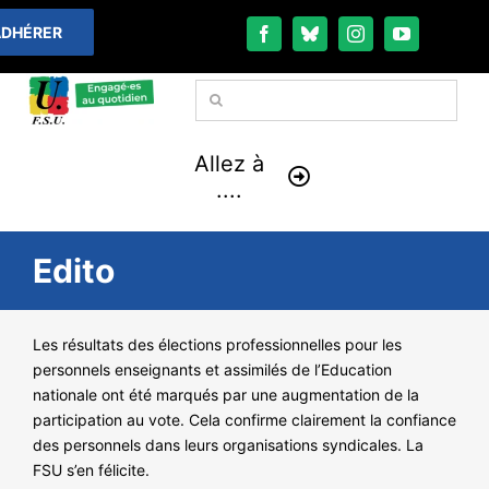
Passer
DHÉRER
au
contenu
Rechercher:
Allez à
....
À LA UNE
Edito
THÉMATIQUES
Les résultats des élections professionnelles pour les
personnels enseignants et assimilés de l’Education
LA VIE FÉDÉRALE
nationale ont été marqués par une augmentation de la
participation au vote. Cela confirme clairement la confiance
COMMUNIQUÉS
des personnels dans leurs organisations syndicales. La
FSU s’en félicite.