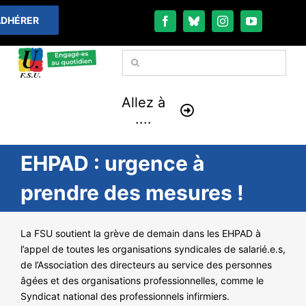
Passer
DHÉRER
au
contenu
Rechercher:
Allez à
....
EHPAD : urgence à
À LA UNE
prendre des mesures !
THÉMATIQUES
La FSU soutient la grève de demain dans les EHPAD à
LA VIE FÉDÉRALE
l’appel de toutes les organisations syndicales de salarié.e.s,
de l’Association des directeurs au service des personnes
COMMUNIQUÉS
âgées et des organisations professionnelles, comme le
Syndicat national des professionnels infirmiers.