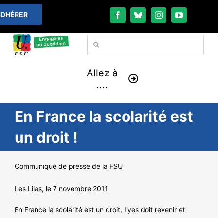
Passer
DHÉRER
au
contenu
Rechercher:
Allez à
....
En France la scolarité est
À LA UNE
un droit !
THÉMATIQUES
Communiqué de presse de la FSU
LA VIE FÉDÉRALE
Les Lilas, le 7 novembre 2011
COMMUNIQUÉS
En France la scolarité est un droit, Ilyes doit revenir et