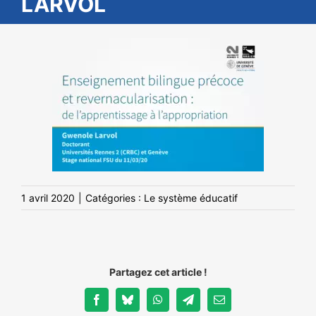
LARVOL
NOS ACTIONS
1 avril 2020
|
Catégories :
Le système éducatif
Partagez cet article !
Facebook
Bluesky
WhatsApp
Telegram
Email