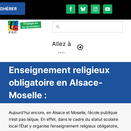
Passer
DHÉRER
au
contenu
Rechercher:
Allez à
....
Enseignement religieux
À LA UNE
obligatoire en Alsace-
THÉMATIQUES
Moselle :
LA VIE FÉDÉRALE
Aujourd’hui encore, en Alsace et Moselle, l’école publique
COMMUNIQUÉS
n’est pas laïque. En effet, dans le cadre du statut scolaire
local l’État y organise l’enseignement religieux obligatoire,