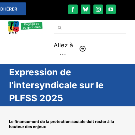
Passer
DHÉRER
au
contenu
Rechercher:
Allez à
....
Expression de
À LA UNE
l’intersyndicale sur le
THÉMATIQUES
PLFSS 2025
LA VIE FÉDÉRALE
COMMUNIQUÉS
Le financement de la protection sociale doit rester à la
hauteur des enjeux