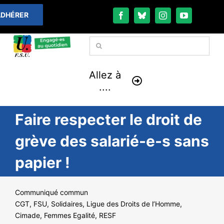
Passer
DHÉRER
au
contenu
Rechercher:
Allez à
....
Faire respecter le droit de
À LA UNE
grève des salarié-e-s sans
THÉMATIQUES
papier !
LA VIE FÉDÉRALE
Communiqué commun
COMMUNIQUÉS
CGT, FSU, Solidaires, Ligue des Droits de l’Homme,
Cimade, Femmes Egalité, RESF