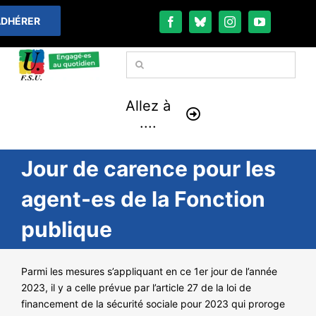
Passer
DHÉRER
au
contenu
Rechercher:
Allez à
....
Jour de carence pour les
À LA UNE
agent-es de la Fonction
THÉMATIQUES
publique
LA VIE FÉDÉRALE
Parmi les mesures s’appliquant en ce 1er jour de l’année
COMMUNIQUÉS
2023, il y a celle prévue par l’article 27 de la loi de
financement de la sécurité sociale pour 2023 qui proroge