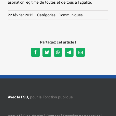
aspiration légitime de toutes et de tous à l’Egalité.
22 février 2012
|
Catégories :
Communiqués
Partagez cet article !
Facebook
Bluesky
WhatsApp
Telegram
Email
Avec la FSU,
pour la Fonction publique
Accueil
|
Plan du site
|
Contact
|
Données personnelles
|