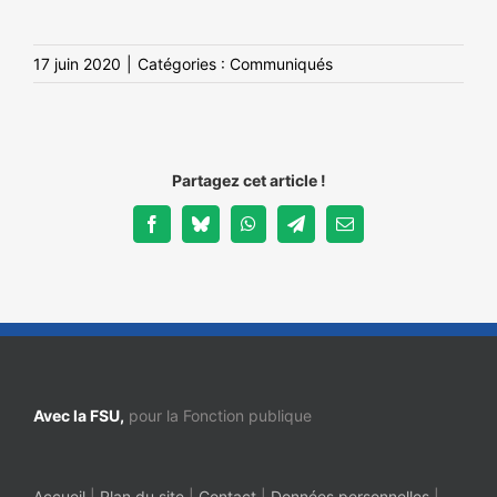
17 juin 2020
|
Catégories :
Communiqués
Partagez cet article !
Facebook
Bluesky
WhatsApp
Telegram
Email
Avec la FSU,
pour la Fonction publique
Accueil
|
Plan du site
|
Contact
|
Données personnelles
|