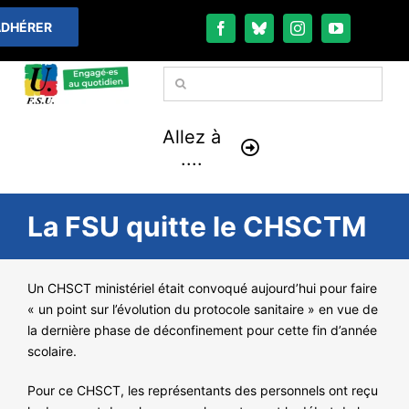
Passer
DHÉRER
au
contenu
Rechercher:
Allez à
....
À LA UNE
La FSU quitte le CHSCTM
THÉMATIQUES
Un CHSCT ministériel était convoqué aujourd’hui pour faire
« un point sur l’évolution du protocole sanitaire » en vue de
LA VIE FÉDÉRALE
la dernière phase de déconfinement pour cette fin d’année
scolaire.
COMMUNIQUÉS
Pour ce CHSCT, les représentants des personnels ont reçu