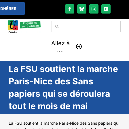
Passer
DHÉRER
au
contenu
Rechercher:
Allez à
....
La FSU soutient la marche
À LA UNE
Paris-Nice des Sans
THÉMATIQUES
papiers qui se déroulera
LA VIE FÉDÉRALE
tout le mois de mai
COMMUNIQUÉS
La FSU soutient la marche Paris-Nice des Sans papiers qui