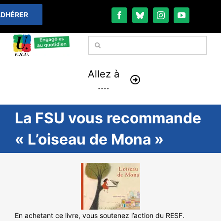
Passer
DHÉRER
au
contenu
Rechercher:
Allez à
....
La FSU vous recommande
À LA UNE
« L’oiseau de Mona »
THÉMATIQUES
LA VIE FÉDÉRALE
COMMUNIQUÉS
En achetant ce livre, vous soutenez l’action du RESF.