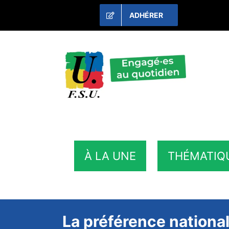
Passer
ADHÉRER
au
contenu
À LA UNE
THÉMATIQ
La préférence national