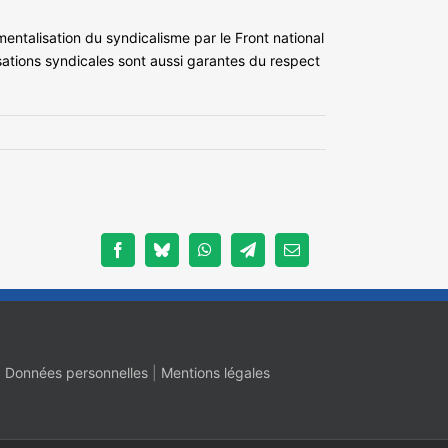
talisation du syndicalisme par le Front national
isations syndicales sont aussi garantes du respect
Facebook
Bluesky
WhatsApp
Telegram
Email
|
Données personnelles
|
Mentions légales