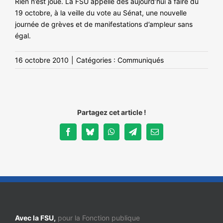
Rien n’est joué. La FSU appelle dès aujourd’hui à faire du
19 octobre, à la veille du vote au Sénat, une nouvelle
journée de grèves et de manifestations d’ampleur sans
égal.
16 octobre 2010
|
Catégories :
Communiqués
Partagez cet article !
Facebook
Bluesky
WhatsApp
Telegram
Email
Avec la FSU,
pour la Fonction publique