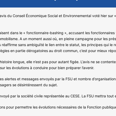
avis du Conseil Économique Social et Environnemental voté hier sur « l
sent dans le « fonctionnaire-bashing », accusant les fonctionnaires t
mmobilisme. A un moment aussi où, en pleine campagne pour les préside
réaffirme sans ambiguïté le lien entre le statut, les principes qui le ré
s règles en partie dérogatoires au droit commun, c’est pour mieux ré
 histoire longue, elle n’est pas pour autant figée. L’avis ne se contente
sur les évolutions à conduire pour bien préparer l’avenir.
 les alertes et messages envoyés par la FSU et nombre d’organisations
sagers se désintéressent du sujet.
voyé par la société civile représentée au CESE. La FSU mettra tout e
ons pour permettre les évolutions nécessaires de la Fonction publiqu