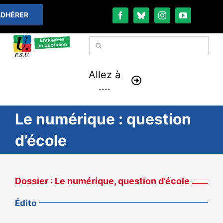
Passer
DHÉRER
au
contenu
Rechercher:
Allez à
....
Le numérique : question
À LA UNE
d’école
THÉMATIQUES
LA VIE FÉDÉRALE
Dossier : Le numérique, question d’école
COMMUNIQUÉS
Édito