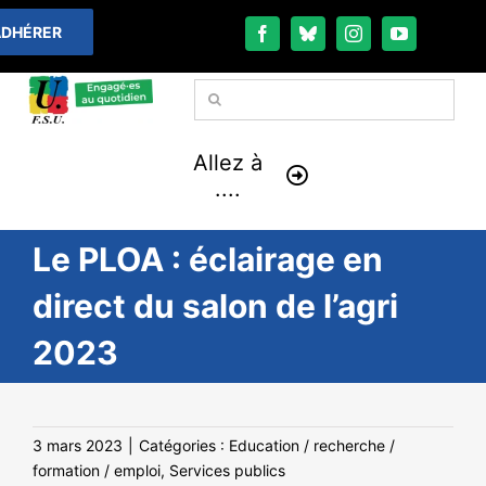
Passer
DHÉRER
au
contenu
Rechercher:
Allez à
....
Le PLOA : éclairage en
À LA UNE
direct du salon de l’agri
THÉMATIQUES
2023
LA VIE FÉDÉRALE
COMMUNIQUÉS
3 mars 2023
|
Catégories :
Education / recherche /
formation / emploi
,
Services publics