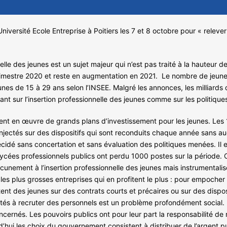
niversité Ecole Entreprise à Poitiers les 7 et 8 octobre pour « relever 
elle des jeunes est un sujet majeur qui n’est pas traité à la hauteur d
mestre 2020 et reste en augmentation en 2021. Le nombre de jeunes s
nes de 15 à 29 ans selon l’INSEE. Malgré les annonces, les milliards
ant sur l’insertion professionnelle des jeunes comme sur les politique
nt en œuvre de grands plans d’investissement pour les jeunes. Les 15
jectés sur des dispositifs qui sont reconduits chaque année sans au
é décidé sans concertation et sans évaluation des politiques menées. 
 lycées professionnels publics ont perdu 1000 postes sur la période. C
cunement à l’insertion professionnelle des jeunes mais instrumentalise
 les plus grosses entreprises qui en profitent le plus : pour empocher
tent des jeunes sur des contrats courts et précaires ou sur des dispo
tés à recruter des personnels est un problème profondément social. La
oncernés. Les pouvoirs publics ont pour leur part la responsabilité de 
’hui les choix du gouvernement consistent à distribuer de l’argent p