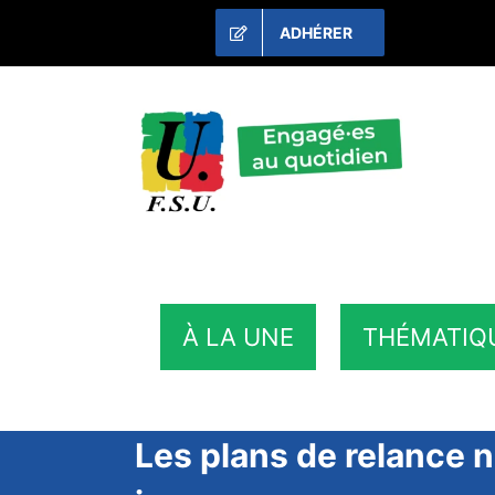
Passer
ADHÉRER
au
contenu
À LA UNE
THÉMATIQ
Les plans de relance n