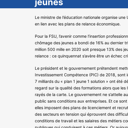
jeunes
Le ministre de l’éducation nationale organise une U
en lien avec les plans de relance économique.
Pour la FSU, l’avenir comme l’insertion professionn
chômage des jeunes a bondi de 16% au dernier tri
million 500 mille en 2020 soit presque 13% des jeu
relance : ce quinquennat s’avère être un échec cri
Le président et le gouvernement prétendent mette
Investissement Compétence (PIC) de 2018, sont in
7 milliards du « plan 1 jeune 1 solution » ont ét
regard sur la qualité des formations alors que les
rayés de la carte. Le gouvernement ne s’attelle au
public sans conditions aux entreprises. Et ce sont
elles imposent des plans de licenciement et recru
des secteurs en tension qui éprouvent des difficul
conditions de travail et les salaires des métiers c
publiques qui conduisent à ces métiers. Or aujourd