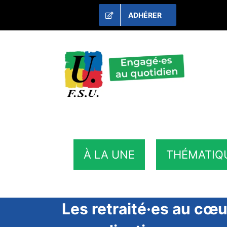
Passer
ADHÉRER
au
contenu
À LA UNE
THÉMATIQ
Les retraité·es au cœur