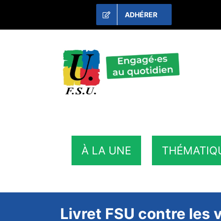
Passer
ADHÉRER
au
contenu
À LA UNE
THÉMATIQ
Livret FSU contre les