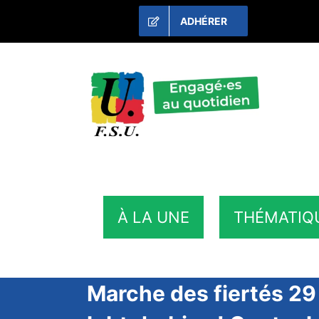
Passer
ADHÉRER
au
contenu
À LA UNE
THÉMATIQ
Marche des fiertés 29 