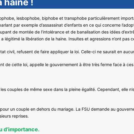
 haine !
hobe, lesbophobe, biphobe et transphobe particulièrement important
s, parlant par exemple d’assassinat d’enfants en ce qui concerne l’ad
upant de montée de l’intolérance et de banalisation des idées d’extr
 a légitimé la libération de la haine. Insultes et agressions n’ont pas 
état civil, refusent de faire appliquer la loi. Celle-ci ne saurait en au
ment de cette loi, appelle le gouvernement à être très ferme face à c
rer les couples de même sexe dans la pleine égalité. Cependant, elle 
ble pour un couple en dehors du mariage. La FSU demande au gouvern
sieurs reprises.
eu d’importance.