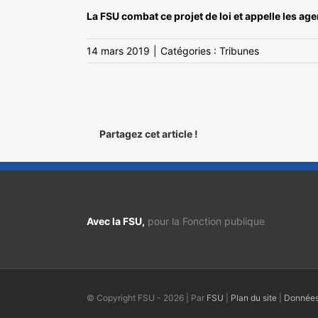
La FSU combat ce projet de loi et appelle les age
14 mars 2019
|
Catégories :
Tribunes
Partagez cet article !
Avec la FSU,
pour la Fonction publique
© Copyright FSU -
2026 | Par
FSU
|
Plan du site
|
Données