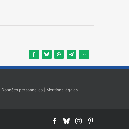
Facebook
Bluesky
WhatsApp
Telegram
Email
|
Données personnelles
|
Mentions légales
Facebook
Bluesky
Instagram
Pinterest