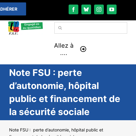
Passer
DHÉRER
au
contenu
Rechercher:
Allez à
....
Note FSU : perte
À LA UNE
d’autonomie, hôpital
THÉMATIQUES
public et financement de
LA VIE FÉDÉRALE
la sécurité sociale
COMMUNIQUÉS
Note FSU : perte d’autonomie, hôpital public et