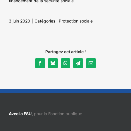
financement de la sécurité sociale.
NOS ACTIONS
3 juin 2020
|
Catégories :
Protection sociale
Partagez cet article !
Facebook
Bluesky
WhatsApp
Telegram
Email
Avec la FSU,
pour la Fonction publique