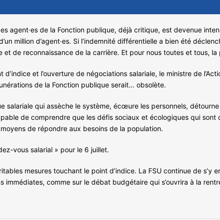
le des agent·es de la Fonction publique, déjà critique, est devenue int
n million d’agent·es. Si l’indemnité différentielle a bien été déclenc
le et de reconnaissance de la carrière. Et pour nous toutes et tous, 
t d’indice et l’ouverture de négociations salariale, le ministre de l’A
nérations de la Fonction publique serait… obsolète.
ique salariale qui assèche le système, écœure les personnels, détourne
incapable de comprendre que les défis sociaux et écologiques qui sont
 moyens de répondre aux besoins de la population.
-vous salarial » pour le 6 juillet.
véritables mesures touchant le point d’indice. La FSU continue de s’y e
ns immédiates, comme sur le débat budgétaire qui s’ouvrira à la rentr