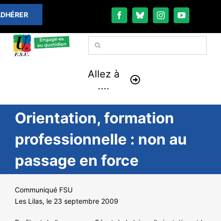
Passer
DHÉRER
au
contenu
Rechercher:
Allez à
....
Orientation, formation
À LA UNE
professionnelle : non au
THÉMATIQUES
passage en force
LA VIE FÉDÉRALE
Communiqué FSU
COMMUNIQUÉS
Les Lilas, le 23 septembre 2009